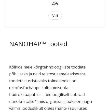
26€
Vali
NANOHAP™ tooted
Kõikide meie kõrgtehnoloogiliste toodete
põhiliseks ja neid teistest samalaadsetest
toodetest eristavaks toimeaineks on
ortofosforhappe kaltsiumisoola –
hüdroksüapatiidi – bioloogiliselt sobivad
nanokristallid*, mis organismi jaoks on nagu
valmis looduslikult õiges (nano-) suuruses