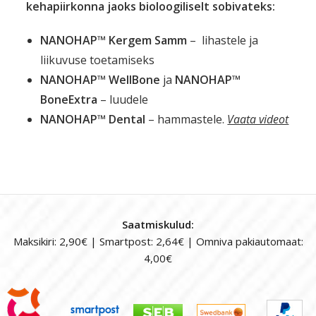
kehapiirkonna jaoks bioloogiliselt sobivateks:
NANOHAP™ Kergem Samm
– lihastele ja
liikuvuse toetamiseks
NANOHAP™ WellBone
ja
NANOHAP™
BoneExtra
– luudele
NANOHAP™ Dental
– hammastele.
Vaata videot
Saatmiskulud:
Maksikiri: 2,90€ | Smartpost: 2,64€ | Omniva pakiautomaat:
4,00€