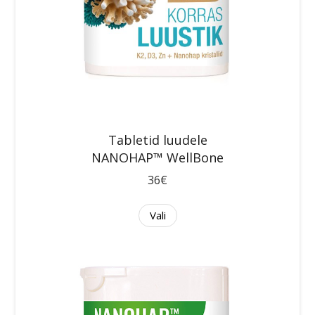
Tabletid luudele
NANOHAP™ WellBone
36€
Vali