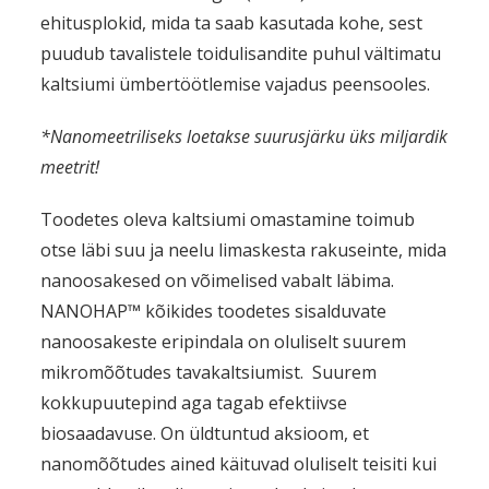
ehitusplokid, mida ta saab kasutada kohe, sest
puudub tavalistele toidulisandite puhul vältimatu
kaltsiumi ümbertöötlemise vajadus peensooles.
*
Nanomeetriliseks loetakse suurusjärku üks miljardik
meetrit!
Toodetes oleva kaltsiumi omastamine toimub
otse läbi suu ja neelu limaskesta rakuseinte, mida
nanoosakesed on võimelised vabalt läbima.
NANOHAP™ kõikides toodetes sisalduvate
nanoosakeste eripindala on oluliselt suurem
mikromõõtudes tavakaltsiumist. Suurem
kokkupuutepind aga tagab efektiivse
biosaadavuse. On üldtuntud aksioom, et
nanomõõtudes ained käituvad oluliselt teisiti kui