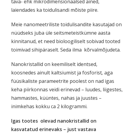
tava- ehk mikrodimensionaalsed ained,
laiendades ka toidulisandi mõiste piire.
Meie nanomeetriliste toidulisandite kasutajad on
nüüdseks juba üle seitsmeteistkümne aasta
kinnitanud, et need bioloogiliselt sobivad tooted
toimivad sihipäraselt. Seda ilma kõrvalmõjudeta.
Nanokristallid on keemiliselt identsed,
koosnedes ainult kaltsiumist ja fosforist
,
aga
füüsikaliste parameetrite poolest on nad igas
keha piirkonnas veidi erinevad – luudes, liigestes,
hammastes, küüntes, nahas ja juustes –
inimkehas kokku ca 2 kilogrammi.
Igas tootes olevad nanokristallid on
kasvatatud erinevaks – just vastava