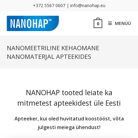
+372 5567 0607 | info@nanohap.eu
MENÜÜ
0
NANOMEETRILINE KEHAOMANE
NANOMATERJAL APTEEKIDES
NANOHAP tooted leiate ka
mitmetest apteekidest üle Eesti
Apteeker, kui oled huvitatud koostööst, võta
julgesti meiega ühendust!