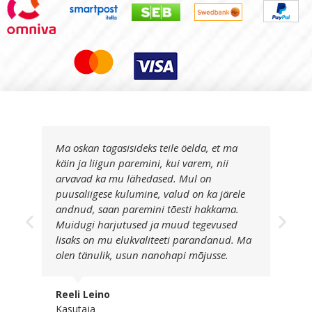
Ma oskan tagasisideks teile öelda, et ma
käin ja liigun paremini, kui varem, nii
arvavad ka mu lähedased. Mul on
puusaliigese kulumine, valud on ka järele
andnud, saan paremini tõesti hakkama.
Muidugi harjutused ja muud tegevused
lisaks on mu elukvaliteeti parandanud. Ma
olen tänulik, usun nanohapi mõjusse.
Reeli Leino
Kasutaja