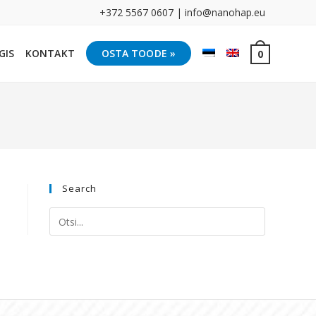
+372 5567 0607 | info@nanohap.eu
GIS
KONTAKT
OSTA TOODE »
0
Search