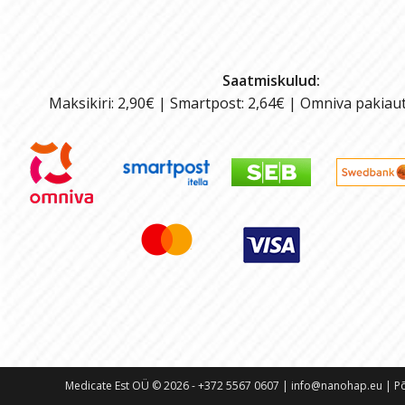
Saatmiskulud:
Maksikiri: 2,90€ | Smartpost: 2,64€ | Omniva pakiau
Medicate Est OÜ © 2026 - +372 5567 0607 | info@nanohap.eu | Põd