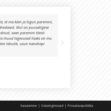
da, et ma käin ja liigun paremini,
Proovisin Teie toodet t
ähedased. Mul on puusaliigese
oodata . Mul oli tugev
ndnud, saan paremini tõesti
päeval ega öösel. Pära
ja muud tegevused lisaks on mu
völuväel kadunud
olen tänulik, usun nanohapi
Julia Saagmäe
Kasutaja
Kasutamine
Ostutingimused
Privaatsuspoliitika