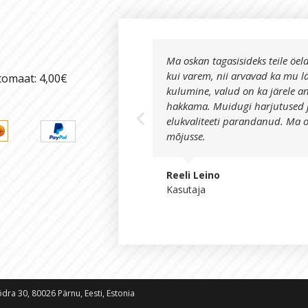
Ma oskan tagasisideks teile öel
kui varem, nii arvavad ka mu l
tomaat: 4,00€
kulumine, valud on ka järele a
hakkama. Muidugi harjutused 
elukvaliteeti parandanud. Ma 
mõjusse.
Reeli Leino
Kasutaja
ra 30, 80026 Pärnu, Eesti, Estonia